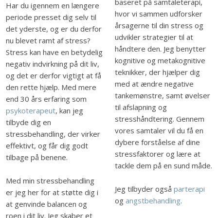
baseret på samtaleterapi,
Har du igennem en længere
hvor vi sammen udforsker
periode presset dig selv til
årsagerne til din stress og
det yderste, og er du derfor
udvikler strategier til at
nu blevet ramt af stress?
håndtere den. Jeg benytter
Stress kan have en betydelig
kognitive og metakognitive
negativ indvirkning på dit liv,
teknikker, der hjælper dig
og det er derfor vigtigt at få
med at ændre negative
den rette hjælp. Med mere
tankemønstre, samt øvelser
end 30 års erfaring som
til afslapning og
psykoterapeut
, kan jeg
stresshåndtering. Gennem
tilbyde dig en
vores samtaler vil du få en
stressbehandling, der virker
dybere forståelse af dine
effektivt, og får dig godt
stressfaktorer og lære at
tilbage på benene.
tackle dem på en sund måde.
Med min stressbehandling
Jeg tilbyder også
parterapi
er jeg her for at støtte dig i
og
angstbehandling
.
at genvinde balancen og
roen i dit liv. Jeg skaber et