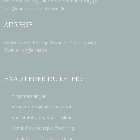
terapeut for dig. Eller send en mail til mig på
info@annemarieeskildsen.dk
ADRESSE
Vesterbyvej 4 A, Hjortsvang, 7160 Tørring.
​Åben i Goggle Maps​
.
HVAD LEDER DU EFTER?
Angstforeningen
Anonym rådgivning (Alkohol)
Børnetelefonen, Børns Vilkår
Dansk Psykoterapeutforening
Dansk Socialrådgiverforening