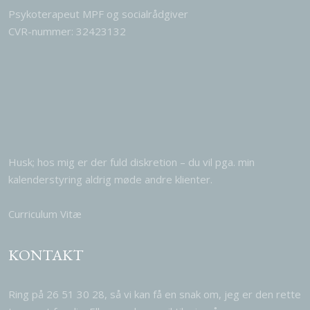
Psykoterapeut MPF og socialrådgiver
CVR-nummer: 32423132
Husk; hos mig er der fuld diskretion – du vil pga. min
kalenderstyring aldrig møde andre klienter.​​
Curriculum Vitæ
KONTAKT
Ring på
26 51 30 28
, så vi kan få en snak om, jeg er den rette